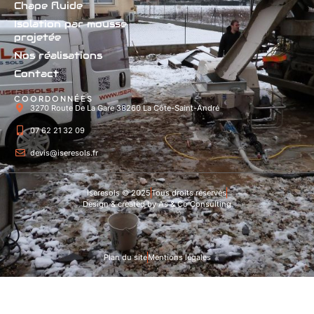
Chape fluide
Isolation par mousse
projetée
Nos réalisations
Contact
COORDONNÉES
3270 Route De La Gare 38260 La Côte-Saint-André
07 62 21 32 09
devis@iseresols.fr
Iseresols © 2025
Tous droits réservés
Design & created by As & Co Consulting
Plan du site
Mentions légales