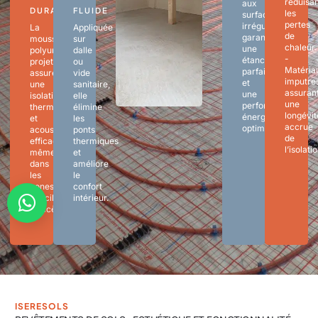
réduisa
aux
DURABILITÉ
FLUIDE
les
surfaces
pertes
irrégulières,
La
Appliquée
de
garantissant
mousse
sur
chaleur.
une
polyuréthane
dalle
-
étanchéité
projetée
ou
Matéria
parfaite
assure
vide
imputres
et
une
sanitaire,
assuran
une
isolation
elle
une
performance
thermique
élimine
longévit
énergétique
et
les
accrue
optimale.
acoustique
ponts
de
efficace,
thermiques
l’isolatio
même
et
dans
améliore
les
le
zones
confort
difficiles
intérieur.
d’accès.
ISERESOLS