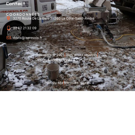
Contact
COORDONNÉES
3270 Route De La Gare 38260 La Côte-Saint-André
07 62 21 32 09
devis@iseresols.fr
Iseresols © 2025
Tous droits réservés
Design & created by As & Co Consulting
Plan du site
Mentions légales