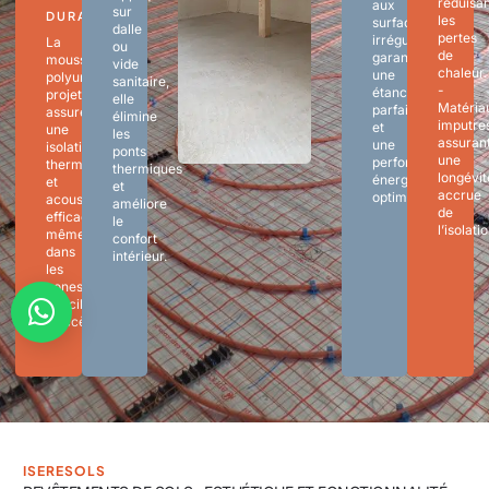
réduisa
aux
sur
DURABILITÉ
les
surfaces
dalle
pertes
irrégulières,
La
ou
de
garantissant
mousse
vide
chaleur.
une
polyuréthane
sanitaire,
-
étanchéité
projetée
elle
Matéria
parfaite
assure
élimine
imputres
et
une
les
assuran
une
isolation
ponts
une
performance
thermique
thermiques
longévit
énergétique
et
et
accrue
optimale.
acoustique
améliore
de
efficace,
le
l’isolatio
même
confort
dans
intérieur.
les
zones
difficiles
d’accès.
ISERESOLS