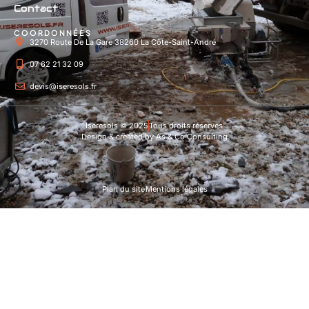
Contact
COORDONNÉES
3270 Route De La Gare 38260 La Côte-Saint-André
07 62 21 32 09
devis@iseresols.fr
Iseresols © 2025
Tous droits réservés
Design & created by As & Co Consulting
Plan du site
Mentions légales