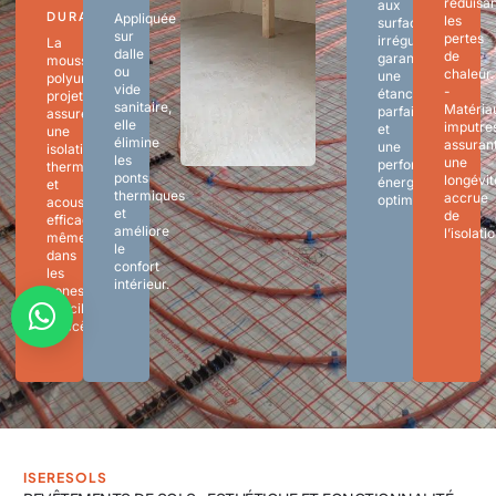
réduisa
aux
DURABILITÉ
Appliquée
les
surfaces
sur
pertes
irrégulières,
La
dalle
de
garantissant
mousse
ou
chaleur.
une
polyuréthane
vide
-
étanchéité
projetée
sanitaire,
Matéria
parfaite
assure
elle
imputres
et
une
élimine
assuran
une
isolation
les
une
performance
thermique
ponts
longévit
énergétique
et
thermiques
accrue
optimale.
acoustique
et
de
efficace,
améliore
l’isolatio
même
le
dans
confort
les
intérieur.
zones
difficiles
d’accès.
ISERESOLS