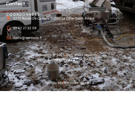
Contact
COORDONNÉES
3270 Route De La Gare 38260 La Côte-Saint-André
07 62 21 32 09
devis@iseresols.fr
Iseresols © 2025
Tous droits réservés
Design & created by As & Co Consulting
Plan du site
Mentions légales