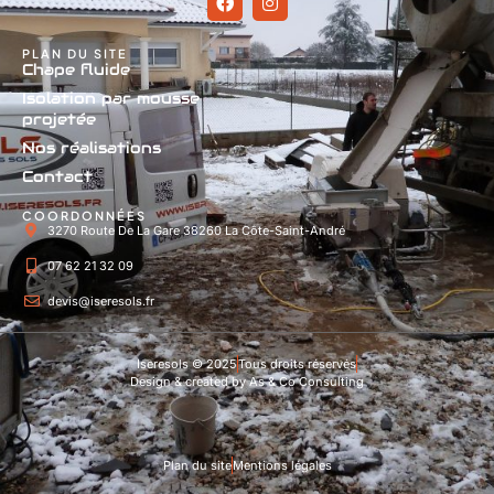
PLAN DU SITE
Chape fluide
Isolation par mousse
projetée
Nos réalisations
Contact
COORDONNÉES
3270 Route De La Gare 38260 La Côte-Saint-André
07 62 21 32 09
devis@iseresols.fr
Iseresols © 2025
Tous droits réservés
Design & created by As & Co Consulting
Plan du site
Mentions légales